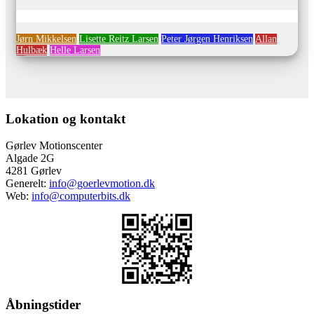
Ingen begivenheder for denne periode
Jørn Mikkelsen
Lisette Reitz Larsen
Peter Jørgen Henriksen
Allan
Hulbæk
Helle Larsen
Lokation og kontakt
Gørlev Motionscenter
Algade 2G
4281 Gørlev
Generelt:
info@goerlevmotion.dk
Web:
info@computerbits.dk
Åbningstider